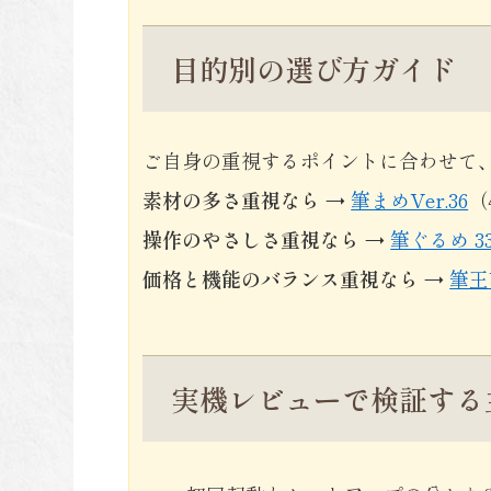
目的別の選び方ガイド
ご自身の重視するポイントに合わせて
素材の多さ重視なら
→
筆まめVer.36
（
操作のやさしさ重視なら
→
筆ぐるめ 33
価格と機能のバランス重視なら
→
筆王V
実機レビューで検証する