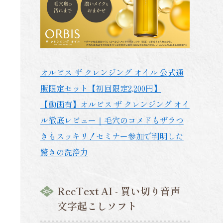
オルビス ザ クレンジング オイル 公式通
販限定セット【初回限定2,200円】
【動画有】オルビス ザ クレンジング オイ
ル徹底レビュー｜毛穴のコメドもザラつ
きもスッキリ！セミナー参加で判明した
驚きの洗浄力
RecText AI - 買い切り音声
文字起こしソフト