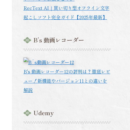
RecText AI｜買い切り型オフライン文字
起こしソフト完全ガイド【2025年最新】
B’s 動画レコーダー
B's 動画レコーダー12の評判は？徹底レビ
ュー！新機能やバージョン11との違いを
解説
Udemy