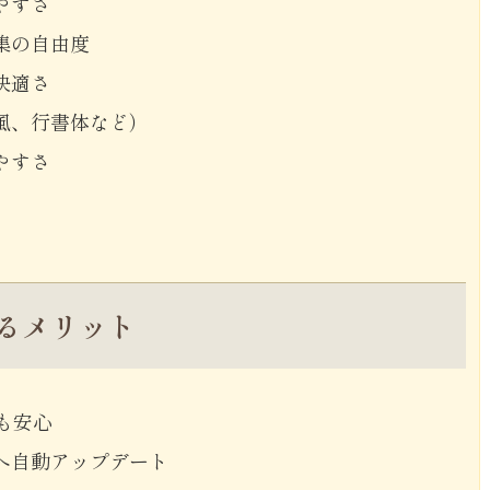
やすさ
集の自由度
快適さ
風、行書体など）
やすさ
るメリット
も安心
へ自動アップデート