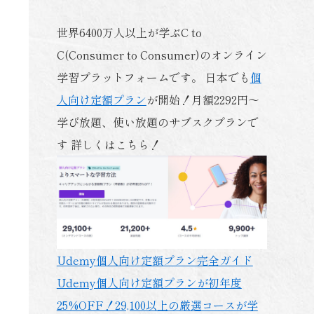
世界6400万人以上が学ぶC to
C(Consumer to Consumer)のオンライン
学習プラットフォームです。 日本でも
個
人向け定額プラン
が開始！月額2292円～
学び放題、使い放題のサブスクプランで
す 詳しくはこちら！
Udemy個人向け定額プラン完全ガイド
Udemy個人向け定額プランが初年度
25%OFF！29,100以上の厳選コースが学