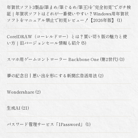
年賀状ソフト3製品(筆まめ/筆ぐるめ/筆王)を“完全初見”でガチ検
証｜年賀状ソフトはどれが一番使いやすい？Windows用年賀状
ソフトをマニュアル禁止で初見レビュー！【2026年版】 (1)
CorelDRAW（コーレルドロー）とは？買い切り版の魅力と使
い方｜旧バージョンセール情報も紹介 (5)
スマホ用ゲームコントローラー Backbone One (第2世代) (3)
夢の記念日 | 思い出を形にする新聞広告活用法 (2)
Wondershare (2)
生成AI (21)
パスワード管理サービス「1Password」 (1)