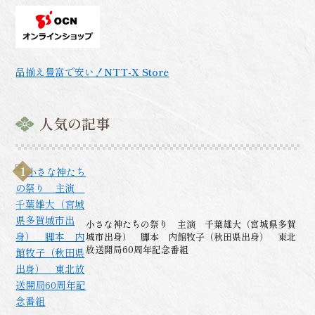
品揃え豊富で安い！
NTT-X Store
人気の記事
小さな神たちの祭り 主演 千葉雄大（宮城県多賀
城市出身） 脚本 内館牧子（秋田県出身） 東北
放送開局60周年記念番組