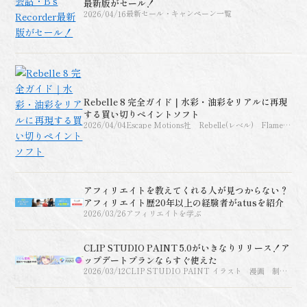
最新版がセール！
2026/04/16
最新セール・キャンペーン一覧
Rebelle 8 完全ガイド｜水彩・油彩をリアルに再現
する買い切りペイントソフト
2026/04/04
Escape Motions社 Rebelle(レベル) Flame
Painter(フレームペインタ
ー)AMBERLIGHT（アンバーライト）、
INSPIRIT（インスピリット）
アフィリエイトを教えてくれる人が見つからない？
アフィリエイト歴20年以上の経験者がatusを紹介
2026/03/26
アフィリエイトを学ぶ
CLIP STUDIO PAINT 5.0がいきなりリリース！ア
ップデートプランならすぐ使えた
2026/03/12
CLIP STUDIO PAINT イラスト 漫画 制作
ソフト グラフィックソフト【パソコンでお絵描
き】