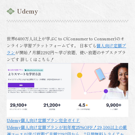
Udemy
世界6400万人以上が学ぶC to C(Consumer to Consumer)のオ
ンライン学習プラットフォームです。 日本でも
個人向け定額プ
ラン
が開始！月額2292円～学び放題、使い放題のサブスクプラ
ンです 詳しくはこちら！
Udemy個人向け定額プラン完全ガイド
Udemy個人向け定額プランが初年度25%OFF！29,100以上の厳
選コースが学び放題で月額2292円から。7日間無料トライアル