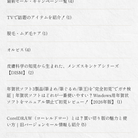
最新セール・キャンペーン一覧 (4)
TVで話題のアイテムを紹介！ (1)
脱毛・ムダ毛ケア (1)
オルビス (4)
皮膚科学の知見から生まれた、メンズスキンケアシリーズ
【DISM】 (2)
年賀状ソフト3製品(筆まめ/筆ぐるめ/筆王)を“完全初見”でガチ検
証｜年賀状ソフトはどれが一番使いやすい？Windows用年賀状
ソフトをマニュアル禁止で初見レビュー！【2026年版】 (1)
CorelDRAW（コーレルドロー）とは？買い切り版の魅力と使
い方｜旧バージョンセール情報も紹介 (5)