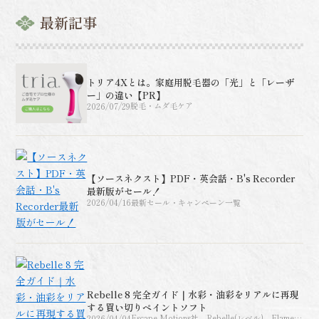
最新記事
トリア4Xとは。家庭用脱毛器の「光」と「レーザ
ー」の違い【PR】
2026/07/29
脱毛・ムダ毛ケア
【ソースネクスト】PDF・英会話・B's Recorder
最新版がセール！
2026/04/16
最新セール・キャンペーン一覧
Rebelle 8 完全ガイド｜水彩・油彩をリアルに再現
する買い切りペイントソフト
2026/04/04
Escape Motions社 Rebelle(レベル) Flame