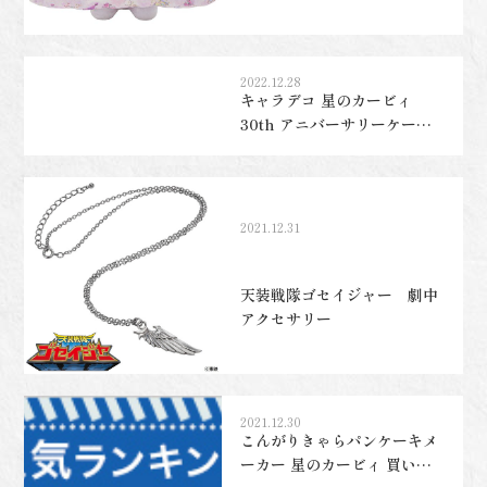
シナモロールがプレミアムバ
ンダイで販売（再販）してま
す！【PCクッション 星の
カービィ 買いました】
2022.12.28
キャラデコ 星のカービィ
30th アニバーサリーケーキ
【プレミアムバンダイ限定】
買いました
2021.12.31
天装戦隊ゴセイジャー 劇中
アクセサリー
2021.12.30
こんがりきゃらパンケーキメ
ーカー 星のカービィ 買いま