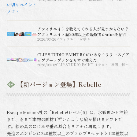
Painter(フレームペインタ
ー)AMBERLIGHT（アンバーライト）、
INSPIRIT（インスピリット）
アフィリエイトを教えてくれる人が見つからない？
アフィリエイト歴20年以上の経験者がatusを紹介
2026/03/26
アフィリエイトを学ぶ
CLIP STUDIO PAINT 5.0がいきなりリリース！ア
ップデートプランならすぐ使えた
2026/03/12
CLIP STUDIO PAINT イラスト 漫画 制作
ソフト グラフィックソフト【パソコンでお絵描
き】
【新バージョン登場】Rebelle
Escape Motions社の「Rebelle(レベル)6」は、水彩画から油絵
まで、まるで本物の画材で描いたような絵が描けるソフトで
す。絵の具のにじみや垂れ具合もリアルに再現します。
先進のエンジンに240種類以上のブラシプリセットと120種類以