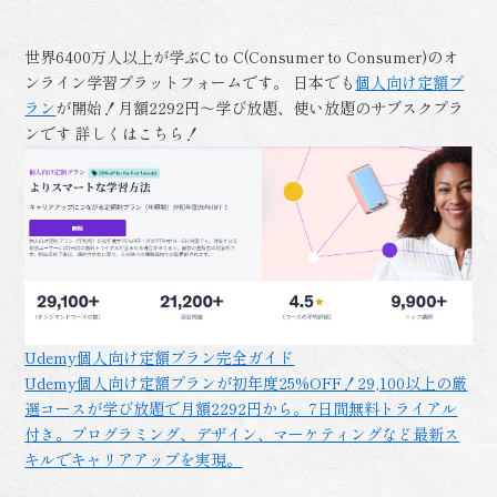
世界6400万人以上が学ぶC to C(Consumer to Consumer)のオ
ンライン学習プラットフォームです。 日本でも
個人向け定額プ
ラン
が開始！月額2292円～学び放題、使い放題のサブスクプラ
ンです 詳しくはこちら！
Udemy個人向け定額プラン完全ガイド
Udemy個人向け定額プランが初年度25%OFF！29,100以上の厳
選コースが学び放題で月額2292円から。7日間無料トライアル
付き。プログラミング、デザイン、マーケティングなど最新ス
キルでキャリアアップを実現。