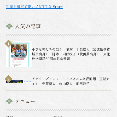
品揃え豊富で安い！
NTT-X Store
人気の記事
小さな神たちの祭り 主演 千葉雄大（宮城県多賀
城市出身） 脚本 内館牧子（秋田県出身） 東北
放送開局60周年記念番組
アクターズ・ショート・フィルム2 青柳翔 玉城テ
ィナ 千葉雄大 永山瑛太 前田敦子
メニュー