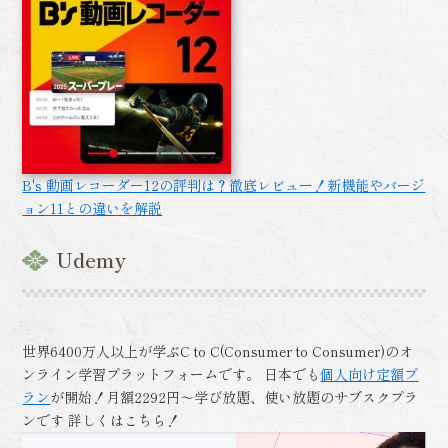
B's 動画レコーダー12の評判は？徹底レビュー！新機能やバージ
ョン11との違いを解説
Udemy
世界6400万人以上が学ぶC to C(Consumer to Consumer)のオ
ンライン学習プラットフォームです。 日本でも
個人向け定額プ
ラン
が開始！月額2292円～学び放題、使い放題のサブスクプラ
ンです 詳しくはこちら！