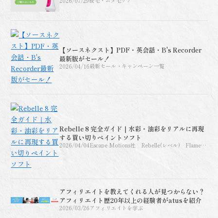
2026/07/29
脱毛・ムダ毛ケア
【ソースネクスト】PDF・英会話・B's Recorder
最新版がセール！
2026/04/16
最新セール・キャンペーン一覧
Rebelle 8 完全ガイド｜水彩・油彩をリアルに再現
する買い切りペイントソフト
2026/04/04
Escape Motions社 Rebelle(レベル) Flame
Painter(フレームペインタ
ー)AMBERLIGHT（アンバーライト）、
INSPIRIT（インスピリット）
アフィリエイトを教えてくれる人が見つからない？
アフィリエイト歴20年以上の経験者がatusを紹介
2026/03/26
アフィリエイトを学ぶ