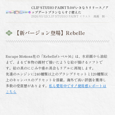
CLIP STUDIO PAINT 5.0がいきなりリリース！ア
ップデートプランならすぐ使えた
2026/03/12
CLIP STUDIO PAINT イラスト 漫画 制作
ソフト グラフィックソフト【パソコンでお絵描
き】
【新バージョン登場】Rebelle
Escape Motions社の「Rebelle(レベル)6」は、水彩画から油絵
まで、まるで本物の画材で描いたような絵が描けるソフトで
す。絵の具のにじみや垂れ具合もリアルに再現します。
先進のエンジンに240種類以上のブラシプリセットと120種類以
上のキャンバスのプリセットを搭載。海外で高い評価を獲得し
多数の受賞歴があります。
私も愛用中です！使用感レポートは
こちら