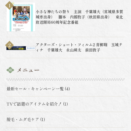
小さな神たちの祭り 主演 千葉雄大（宮城県多賀
城市出身） 脚本 内館牧子（秋田県出身） 東北
放送開局60周年記念番組
アクターズ・ショート・フィルム2 青柳翔 玉城テ
ィナ 千葉雄大 永山瑛太 前田敦子
メニュー
最新セール・キャンペーン一覧 (4)
TVで話題のアイテムを紹介！ (1)
脱毛・ムダ毛ケア (1)