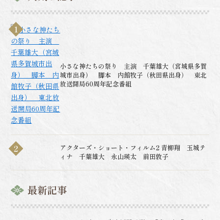
で。いきなりPDFや1Password
など人気ソフトをお得に手に入
れるチャンスです。
小さな神たちの祭り 主演 千葉雄大（宮城県多賀
城市出身） 脚本 内館牧子（秋田県出身） 東北
放送開局60周年記念番組
アクターズ・ショート・フィルム2 青柳翔 玉城テ
ィナ 千葉雄大 永山瑛太 前田敦子
最新記事