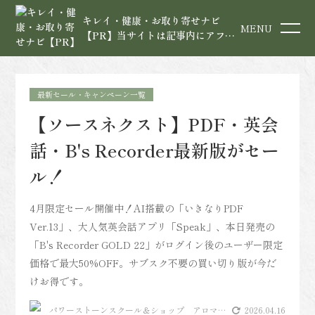
キレイ・健康・お取り寄せナビ
MENU
【PR】当サイトは記事内にアフィ
リエイト広告を含みます
最新セール・キャンペーン一覧
【ソースネクスト】PDF・英会
話・B's Recorder最新版がセー
ル！
4月限定セール開催中！AI搭載の「いきなりPDF
Ver.13」、大人気英会話アプリ「Speak」、本日発売の
「B's Recorder GOLD 22」がログイン後のユーザー限定
価格で最大50%OFF。サブスク不要の買い切り版が今だ
けお得です。
パワーストーンスクール＆ショップ アロマヴ
2026.04.16