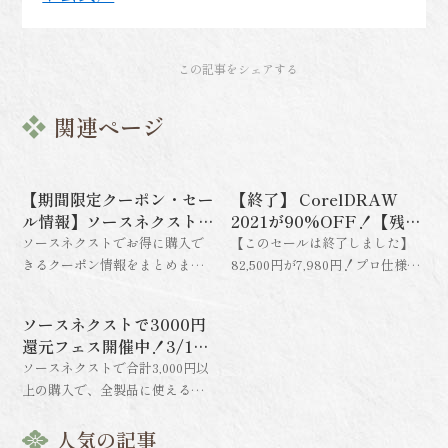
この記事をシェアする
関連ページ
【期間限定クーポン・セー
【終了】 CorelDRAW
ル情報】ソースネクストで
2021が90%OFF！【残り
使えるクーポン情報まとめ
2日】デザインソフト激震
ソースネクストでお得に購入で
【このセールは終了しました】
セール！
きるクーポン情報をまとめまし
82,500円が7,980円！プロ仕様の
た。
デザインソフトCorelDRAW
Graphics Suite 2021が、最新版
ソースネクストで3000円
の90%OFFで手に入るラストチ
還元フェス開催中！3/13
ャンス！「最近まで最新版◎」
まで
ソースネクストで合計3,000円以
でお得にデザインを始めよう。
上の購入で、全製品に使える
期間限定、お見逃しなく！
3,000円クーポンを全員にプレゼ
ント！キャンペーンは3月13日ま
人気の記事