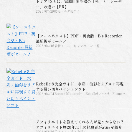
トリア4Xとは。家庭用脱毛器の「光」と「レーザ
ー」の違い【PR】
2026/07/29
脱毛・ムダ毛ケア
【ソースネクスト】PDF・英会話・B's Recorder
最新版がセール！
2026/04/16
最新セール・キャンペーン一覧
Rebelle 8 完全ガイド｜水彩・油彩をリアルに再現
する買い切りペイントソフト
2026/04/04
Escape Motions社 Rebelle(レベル) Flame
Painter(フレームペインタ
ー)AMBERLIGHT（アンバーライト）、
INSPIRIT（インスピリット）