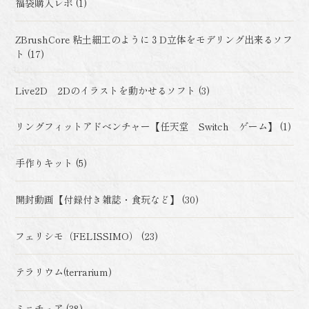
福袋購入レポ (1)
ZBrushCore 粘土細工のように３D立体をモデリング出来るソフ
ト (17)
Live2D 2Dのイラストを動かせるソフト (3)
リングフィットアドベンチャー【任天堂 Switch ゲーム】 (1)
手作りキット (5)
開封動画【付録付き雑誌・食玩など】 (30)
フェリシモ（FELISSIMO） (23)
テラリウム(terrarium)
ミニチュア (38)