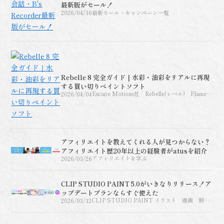
最新版がセール！
2026/04/16
最新セール・キャンペーン一覧
Rebelle 8 完全ガイド｜水彩・油彩をリアルに再現
する買い切りペイントソフト
2026/04/04
Escape Motions社 Rebelle(レベル) Flame
Painter(フレームペインタ
ー)AMBERLIGHT（アンバーライト）、
INSPIRIT（インスピリット）
アフィリエイトを教えてくれる人が見つからない？
アフィリエイト歴20年以上の経験者がatusを紹介
2026/03/26
アフィリエイトを学ぶ
CLIP STUDIO PAINT 5.0がいきなりリリース！ア
ップデートプランならすぐ使えた
2026/03/12
CLIP STUDIO PAINT イラスト 漫画 制作
ソフト グラフィックソフト【パソコンでお絵描
き】