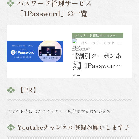
パスワード管理サービス
「1Password」の一覧
パスワード管理サービス
「1Password」
パワーストーンスクール
＆ショップ アロマヴァ
2026.03.07
【割引クーポンあ
ンヴェール
り】1Password 3
年版 ソースネク
スト
【PR】
当サイト内にはアフィリエイト広告が含まれています
Youtubeチャンネル登録お願いします♪