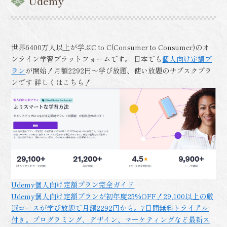
Udemy
世界6400万人以上が学ぶC to C(Consumer to Consumer)のオ
ンライン学習プラットフォームです。 日本でも
個人向け定額プ
ラン
が開始！月額2292円～学び放題、使い放題のサブスクプラ
ンです 詳しくはこちら！
Udemy個人向け定額プラン完全ガイド
Udemy個人向け定額プランが初年度25%OFF！29,100以上の厳
選コースが学び放題で月額2292円から。7日間無料トライアル
付き。プログラミング、デザイン、マーケティングなど最新ス