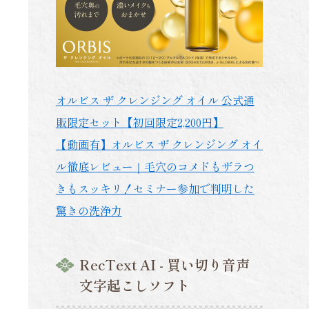
オルビス ザ クレンジング オイル 公式通
販限定セット【初回限定2,200円】
【動画有】オルビス ザ クレンジング オイ
ル徹底レビュー｜毛穴のコメドもザラつ
きもスッキリ！セミナー参加で判明した
驚きの洗浄力
RecText AI - 買い切り音声
文字起こしソフト