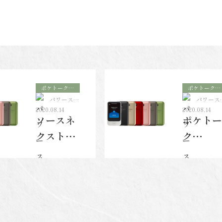
ポケトーク
ポケトーク
（POCKET
（POCKET
パワースト
パワース
ALK） 夢
ALK） 夢
ーンスクー
ーンスク
2020.08.14
2020.08.14
のAI通訳
のAI通訳
ソースネ
ル＆ショッ
ポケトー
ル＆ショ
機 カメラ翻
機 カメラ翻
プ アロマ
プ アロ
クスト
ク
訳 会話レッ
ヴァンヴェ
訳 会話レッ
ヴァンヴ
ール
ール
スンもできる
スンもできる
ポケトー
（POCK
【ソースネク
【ソースネク
スト】
スト】
ク
ETALK
（POCK
）3機種
ETALK
を比較レ
） オン
ビュー