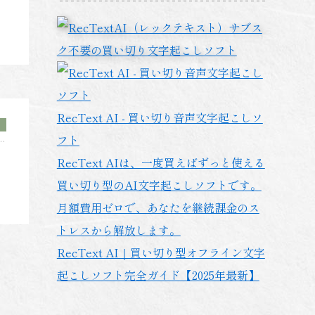
RecText AI - 買い切り音声文字起こしソ
フト
ト
ー
RecText AIは、一度買えばずっと使える
ッ
マ
買い切り型のAI文字起こしソフトです。
ェ
月額費用ゼロで、あなたを継続課金のス
トレスから解放します。
RecText AI｜買い切り型オフライン文字
起こしソフト完全ガイド【2025年最新】