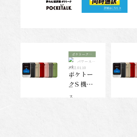
ポケトーク
（POCKET
パワースト
ALK） 夢
ーンスクー
2022.01.10
のAI通訳
ポケトー
ル＆ショッ
機 カメラ翻
プ アロマ
クS 機動
訳 会話レッ
ヴァンヴェ
ール
スンもできる
戦士ガン
【ソースネク
スト】
ダム
Edition
シャア
版