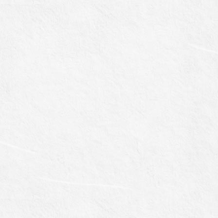
POCKE
TALK（
ポケトー
ク）