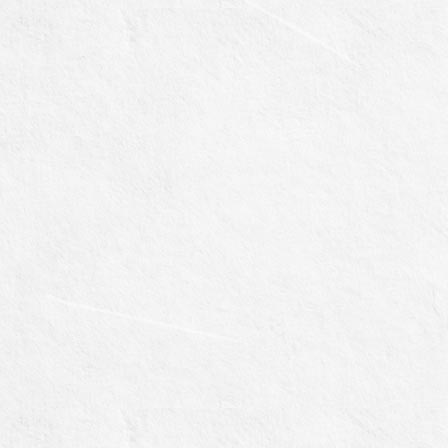
ライン製
♪（ポケ
品説明会
トーク
に参加し
W、ポ
ました
トーク
S、ポケ
トーク
SPlus）