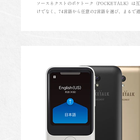
ソースネクストのポケトーク（POCKETALK）は
けでなく、74言語から任意の2言語を選び、まるで