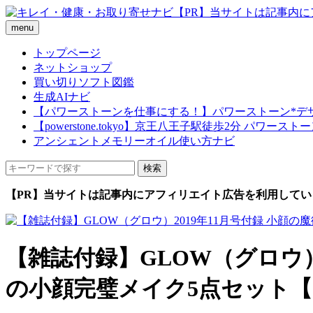
menu
トップページ
ネットショップ
買い切りソフト図鑑
生成AIナビ
【パワーストーンを仕事にする！】パワーストーン*デ
【powerstone.tokyo】京王八王子駅徒歩2分 パ
アンシェントメモリーオイル使い方ナビ
【PR】当サイトは記事内にアフィリエイト広告を利用してい
【雑誌付録】GLOW（グロウ）
の小顔完璧メイク5点セット