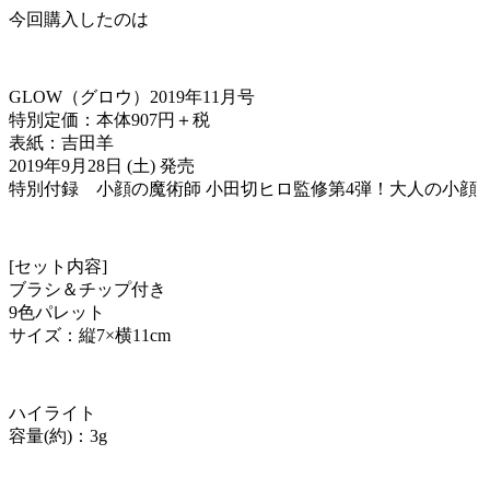
今回購入したのは
GLOW（グロウ）2019年11月号
特別定価：本体907円＋税
表紙：吉田羊
2019年9月28日 (土) 発売
特別付録 小顔の魔術師 小田切ヒロ監修第4弾！大人の小顔
[セット内容]
ブラシ＆チップ付き
9色パレット
サイズ：縦7×横11cm
ハイライト
容量(約)：3g