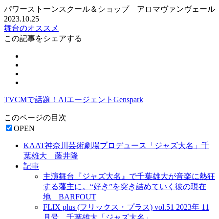
パワーストーンスクール＆ショップ アロマヴァンヴェール
2023.10.25
舞台のオススメ
この記事をシェアする
TVCMで話題！AIエージェントGenspark
このページの目次
OPEN
KAAT神奈川芸術劇場プロデュース「ジャズ大名」千
葉雄大 藤井隆
記事
主演舞台『ジャズ大名』で千葉雄大が音楽に熱狂
する藩主に。“好き”を突き詰めていく彼の現在
地 BARFOUT
FLIX plus (フリックス・プラス) vol.51 2023年 11
月号 千葉雄大「ジャズ大名」