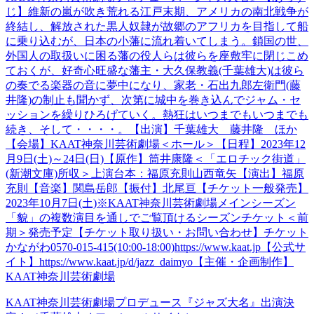
じ】維新の嵐が吹き荒れる江戸末期、アメリカの南北戦争が
終結し、解放された黒人奴隷が故郷のアフリカを目指して船
に乗り込むが、日本の小藩に流れ着いてしまう。鎖国の世、
外国人の取扱いに困る藩の役人らは彼らを座敷牢に閉じこめ
ておくが、好奇心旺盛な藩主・大久保教義(千葉雄大)は彼ら
の奏でる楽器の音に夢中になり、家老・石出九郎左衛門(藤
井隆)の制止も聞かず、次第に城中を巻き込んでジャム・セ
ッションを繰りひろげていく。熱狂はいつまでもいつまでも
続き、そして・・・・。【出演】千葉雄大 藤井隆 ほか
【会場】KAAT神奈川芸術劇場＜ホール＞【日程】2023年12
月9日(土)～24日(日)【原作】筒井康隆＜「エロチック街道」
(新潮文庫)所収＞上演台本：福原充則山西竜矢【演出】福原
充則【音楽】関島岳郎【振付】北尾亘【チケット一般発売】
2023年10月7日(土)※KAAT神奈川芸術劇場メインシーズン
「貌」の複数演目を通しでご覧頂けるシーズンチケット＜前
期＞発売予定【チケット取り扱い・お問い合わせ】チケット
かながわ0570-015-415(10:00-18:00)https://www.kaat.jp【公式サ
イト】https://www.kaat.jp/d/jazz_daimyo【主催・企画制作】
KAAT神奈川芸術劇場
KAAT神奈川芸術劇場プロデュース『ジャズ大名』出演決