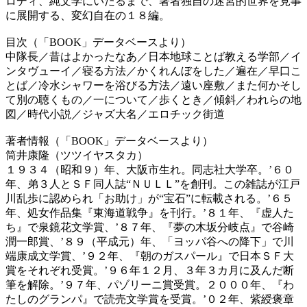
ロディ、純文学にいたるまで、著者独自の迷宮的世界を見事
に展開する、変幻自在の１８編。
目次（「BOOK」データベースより）
中隊長／昔はよかったなあ／日本地球ことば教える学部／イ
ンタヴューイ／寝る方法／かくれんぼをした／遍在／早口こ
とば／冷水シャワーを浴びる方法／遠い座敷／また何かそし
て別の聴くもの／一について／歩くとき／傾斜／われらの地
図／時代小説／ジャズ大名／エロチック街道
著者情報（「BOOK」データベースより）
筒井康隆（ツツイヤスタカ）
１９３４（昭和９）年、大阪市生れ。同志社大学卒。’６０
年、弟３人とＳＦ同人誌“ＮＵＬＬ”を創刊。この雑誌が江戸
川乱歩に認められ「お助け」が“宝石”に転載される。’６５
年、処女作品集『東海道戦争』を刊行。’８１年、『虚人た
ち』で泉鏡花文学賞、’８７年、『夢の木坂分岐点』で谷崎
潤一郎賞、’８９（平成元）年、「ヨッパ谷への降下」で川
端康成文学賞、’９２年、『朝のガスパール』で日本ＳＦ大
賞をそれぞれ受賞。’９６年１２月、３年３カ月に及んだ断
筆を解除。’９７年、パゾリーニ賞受賞。２０００年、『わ
たしのグランパ』で読売文学賞を受賞。’０２年、紫綬褒章