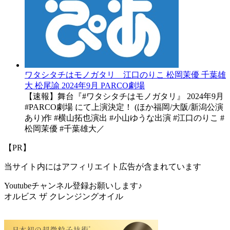
ワタシタチはモノガタリ 江口のりこ 松岡茉優 千葉雄
大 松尾諭 2024年9月 PARCO劇場
【速報】舞台『#ワタシタチはモノガタリ』 2024年9月
#PARCO劇場 にて上演決定！ (ほか福岡/大阪/新潟公演
あり)作 #横山拓也演出 #小山ゆうな出演 #江口のりこ #
松岡茉優 #千葉雄大／
【PR】
当サイト内にはアフィリエイト広告が含まれています
Youtubeチャンネル登録お願いします♪
オルビス ザ クレンジングオイル