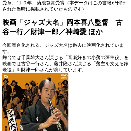
受章。’１０年、菊池寛賞受賞（本データはこの書籍が刊行
された当時に掲載されていたものです）
映画「ジャズ大名」岡本喜八監督 古
谷一行／財津一郎／神崎愛 ほか
今回舞台化される、ジャズ大名は過去に映画化されていま
す。
舞台では千葉雄大さん演じる「音楽好きの小藩の藩主役」を
映画では古谷一行さん、藤井隆さん演じる「藩主を支える家
老役」を財津一郎さんが演じています。