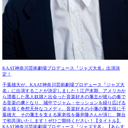
KAAT神奈川芸術劇場プロデュース『ジャズ大名』出演決
定！
千葉雄大が、KAAT神奈川芸術劇場プロデュース『ジャズ大
名』に出演することが決定しました！江戸末期、アメリカか
ら漂着した黒人奴隷と出会った音楽好きの藩主が彼らの奏で
る音楽の虜となり、城中でジャム・セッションを繰り広げる
姿を描く奇想天外なコメディ。音楽好きの小藩の藩主役に千
葉雄大、その藩主を支える家老役を藤井隆さんが演じ、舞台
で初共演いたします！ぜひご期待ください！【タイトル】
KAAT神奈川芸術劇場プロデュース『ジャズ大名』【あらす