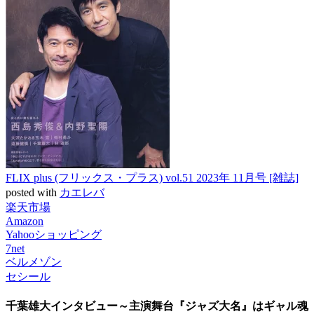
FLIX plus (フリックス・プラス) vol.51 2023年 11月号 [雑誌]
posted with
カエレバ
楽天市場
Amazon
Yahooショッピング
7net
ベルメゾン
セシール
千葉雄大インタビュー～主演舞台『ジャズ大名』はギャル魂