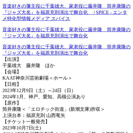
音楽好きの藩主役に千葉雄大、家老役に藤井隆 筒井康隆の
『ジャズ大名』を福原充則演出で舞台化 | SPICE - エンタ
メ特化型情報メディア スパイス
音楽好きの藩主役に千葉雄大、家老役に藤井隆 筒井康隆の
『ジャズ大名』を福原充則演出で舞台化
音楽好きの藩主役に千葉雄大、家老役に藤井隆 筒井康隆の
『ジャズ大名』を福原充則演出で舞台化
【出演】
千葉雄大 藤井隆 ほか
【会場】
KAAT神奈川芸術劇場＜ホール＞
【日程】
2023年12月9日（土）～24日（日）
2024年1月、神戸、愛知、高槻公演あり
【原作】
筒井康隆＜「エロチック街道」(新潮文庫)所収＞
上演台本：福原充則 山西竜矢
【チケット一般発売】
2023年10月7日(土)