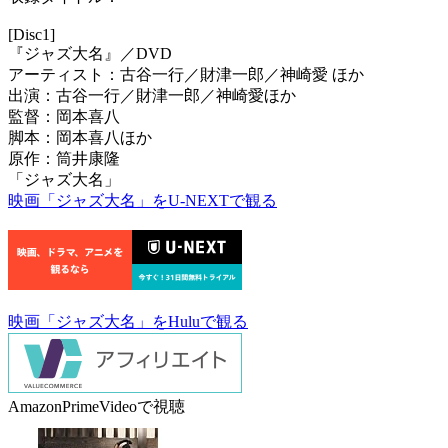
[Disc1]
『ジャズ大名』／DVD
アーティスト：古谷一行／財津一郎／神崎愛 ほか
出演：古谷一行／財津一郎／神崎愛ほか
監督：岡本喜八
脚本：岡本喜八ほか
原作：筒井康隆
「ジャズ大名」
映画「ジャズ大名」をU-NEXTで観る
映画「ジャズ大名」をHuluで観る
AmazonPrimeVideoで視聴