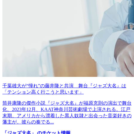
千葉雄大が“憧れ”の藤井隆と共演 舞台『ジャズ大名』は
「テンション高く行こうと思います」
筒井康隆の傑作小説『ジャズ大名』が福原充則の演出で舞台
化、2023年12月、KAAT神奈川芸術劇場で上演される。江戸
末期、アメリカから漂着した黒人奴隷と出会った音楽好きの
藩主が、彼らの奏でる...
「ジャズ大名」 のチケット情報