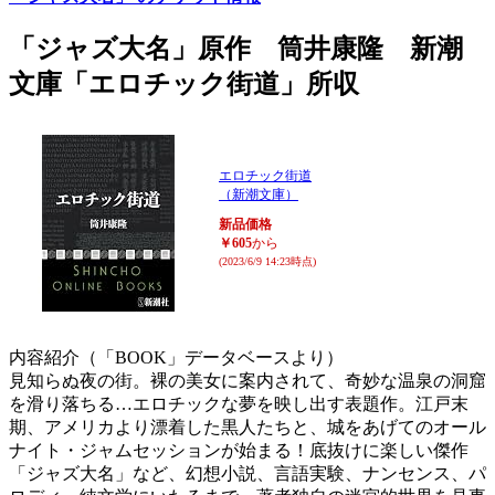
「ジャズ大名」原作 筒井康隆 新潮
文庫「エロチック街道」所収
エロチック街道
（新潮文庫）
新品価格
￥605
から
(2023/6/9 14:23時点)
内容紹介（「BOOK」データベースより）
見知らぬ夜の街。裸の美女に案内されて、奇妙な温泉の洞窟
を滑り落ちる…エロチックな夢を映し出す表題作。江戸末
期、アメリカより漂着した黒人たちと、城をあげてのオール
ナイト・ジャムセッションが始まる！底抜けに楽しい傑作
「ジャズ大名」など、幻想小説、言語実験、ナンセンス、パ