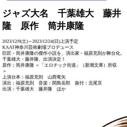
ジャズ大名 千葉雄大 藤井
隆 原作 筒井康隆
2023/12/9(土)～2023/12/24(日)上演予定
KAAT神奈川芸術劇場プロデュース
巨匠・筒井康隆の傑作小説を、演出家・福原充則が舞台化。
千葉雄大・藤井隆、出演決定！
原作：筒井康隆 ＜「エロチック街道」（新潮文庫）所収
＞
上演台本：福原充則 山西竜矢
演出：福原充則 音楽：関島岳郎 振付：北尾亘
出演：千葉雄大 藤井隆 ほか