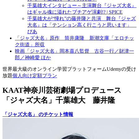
千葉雄大インタビュー～主演舞台『ジャズ大名』
はギャル魂に溢れたブチアゲ演劇!? | SPICE
千葉雄大が“憧れ”の藤井隆と共演 舞台『ジャズ
大名』は「テンション高く行こうと思います」
ぴあ
「ジャズ大名」原作 筒井康隆 新潮文庫「エロチッ
ク街道」所収
映画「ジャズ大名」岡本喜八監督 古谷一行／財津一
郎／神崎愛 ほか
世界最大級のオンライン学習プラットフォームUdemyの受け
放題
個人向け定額プラン
KAAT神奈川芸術劇場プロデュース
「ジャズ大名」千葉雄大 藤井隆
「ジャズ大名」 のチケット情報