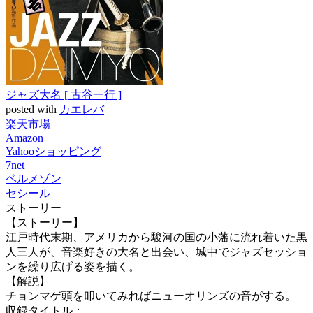
ジャズ大名 [ 古谷一行 ]
posted with
カエレバ
楽天市場
Amazon
Yahooショッピング
7net
ベルメゾン
セシール
ストーリー
【ストーリー】
江戸時代末期、アメリカから駿河の国の小藩に流れ着いた黒
人三人が、音楽好きの大名と出会い、城中でジャズセッショ
ンを繰り広げる姿を描く。
【解説】
チョンマゲ頭を叩いてみればニューオリンズの音がする。
収録タイトル：