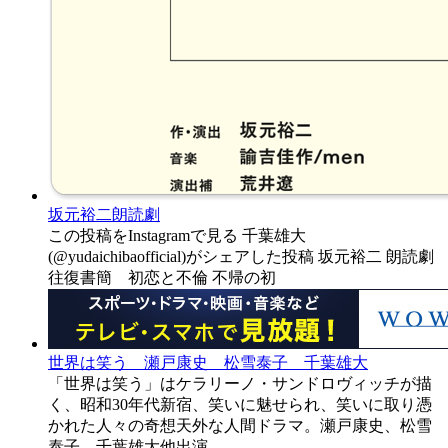
坂元裕二朗読劇
この投稿をInstagramで見る 千葉雄大
(@yudaichibaofficial)がシェアした投稿 坂元裕二 朗読劇
往復書簡 初恋と不倫 不帰の初
世界は笑う 瀬戸康史 松雪泰子 千葉雄大
「世界は笑う」はケラリーノ・サンドロヴィッチが描
く、昭和30年代新宿、笑いに魅せられ、笑いに取り憑
かれた人々の奇想天外な人間ドラマ。瀬戸康史、松雪
泰子、千葉雄大他出演。