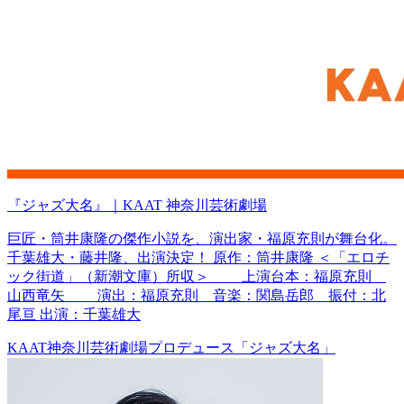
『ジャズ大名』｜KAAT 神奈川芸術劇場
巨匠・筒井康隆の傑作小説を、演出家・福原充則が舞台化。
千葉雄大・藤井隆、出演決定！ 原作：筒井康隆 ＜「エロチ
ック街道」（新潮文庫）所収＞ 上演台本：福原充則
山西竜矢 演出：福原充則 音楽：関島岳郎 振付：北
尾亘 出演：千葉雄大
KAAT神奈川芸術劇場プロデュース「ジャズ大名」