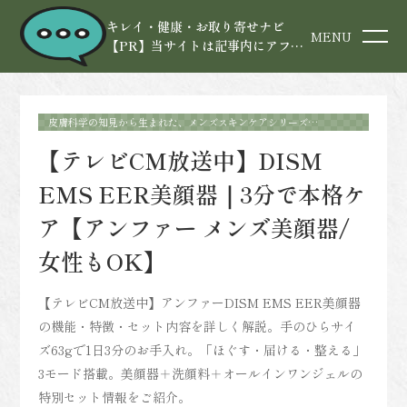
キレイ・健康・お取り寄せナビ
MENU
【PR】当サイトは記事内にアフィ
リエイト広告を含みます
皮膚科学の知見から生まれた、メンズスキンケアシリーズ
【DISM】
【テレビCM放送中】DISM
EMS EER美顔器｜3分で本格ケ
ア【アンファー メンズ美顔器/
女性もOK】
【テレビCM放送中】アンファーDISM EMS EER美顔器
の機能・特徴・セット内容を詳しく解説。手のひらサイ
ズ63gで1日3分のお手入れ。「ほぐす・届ける・整える」
3モード搭載。美顔器＋洗顔料＋オールインワンジェルの
特別セット情報をご紹介。