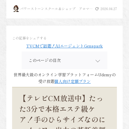
パワーストーンスクール＆ショップ アロマヴ
2026.04.27
ァンヴェール
この記事をシェアする
TVCMで話題！AIエージェントGenspark
このページの目次
世界最大級のオンライン学習プラットフォームUdemyの
受け放題
個人向け定額プラン
【テレビCM放送中】たっ
た3分で本格エステ級ケ
ア！手のひらサイズなのに